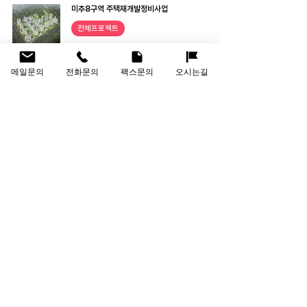
미추8구역 주택재개발정비사업
전체프로젝트
메일문의
전화문의
팩스문의
오시는길
5
/
7
회사명
(주)인선건축사사무소
대표이사
신용철, 김도윤