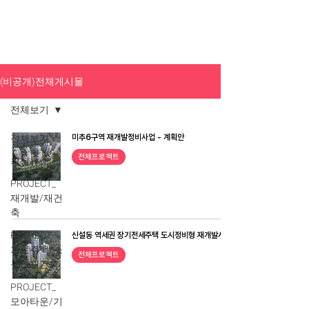
(비공개)전체게시물
전체보기
전체보기
미추6구역 재개발정비사업 - 계획안
전체프로젝트
최신뉴스
PROJECT_
재개발/재건
축
PROJECT_
신설동 역세권 장기전세주택 도시정비형 재개발사업
가로주택/소
전체프로젝트
규모재건축
PROJECT_
모아타운/기