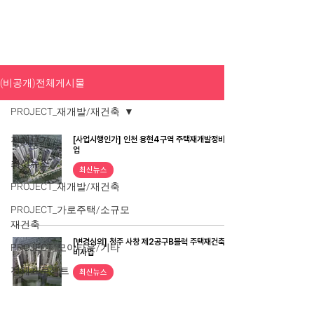
(비공개)전체게시물
PROJECT_재개발/재건축
전체보기
[사업시행인가] 인천 용현4구역 주택재개발정비사
업
최신뉴스
최신뉴스
PROJECT_재개발/재건축
PROJECT_가로주택/소규모
재건축
[변경심의] 청주 사창 제2공구B블럭 주택재건축정
PROJECT_모아타운/기타
비사업
전체프로젝트
최신뉴스