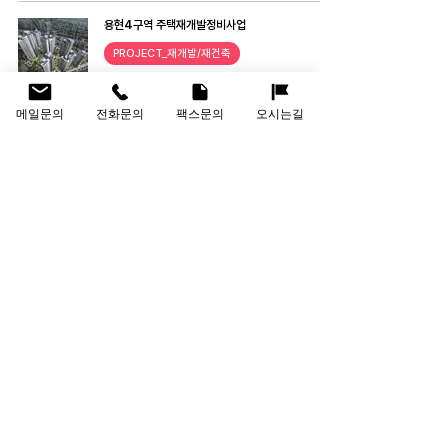
용현4구역 주택재개발정비사업
PROJECT_재개발/재건축
메일문의
전화문의
팩스문의
오시는길
1
/
7
회사명
(주)인선건축사사무소
대표이사