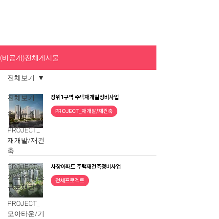
(비공개)전체게시물
전체보기
전체보기
장위1구역 주택재개발정비사업
PROJECT_재개발/재건축
최신뉴스
PROJECT_
재개발/재건
축
PROJECT_
사창아파트 주택재건축정비사업
가로주택/소
전체프로젝트
규모재건축
PROJECT_
모아타운/기