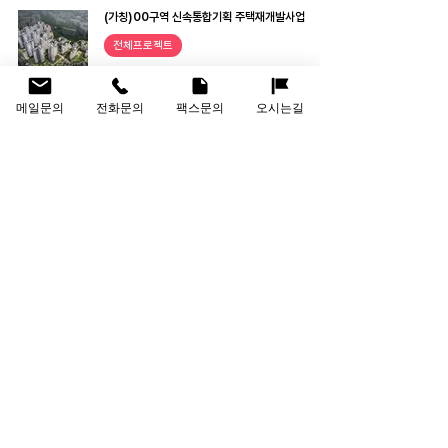
(가칭)00구역 신속통합기획 주택재개발사업
전체프로젝트
메일문의
전화문의
팩스문의
오시는길
4
/
7
회사명
(주)인선건축사사무소
대표이사