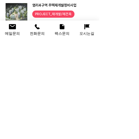
염리4구역 주택재개발정비사업
PROJECT_재개발/재건축
메일문의
전화문의
팩스문의
오시는길
20
/
20
회사명
(주)인선건축사사무소
대표이사