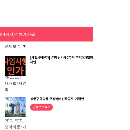
(비공개)전체게시물
전체보기
전체보기
[사업시행인가] 은평 신사제2구역 주택재개발정비
사업
최신뉴스
PROJECT_
재개발/재건
축
PROJECT_
성동구 행당동 주상복합 신축공사-계획안
가로주택/소
전체프로젝트
규모재건축
PROJECT_
모아타운/기