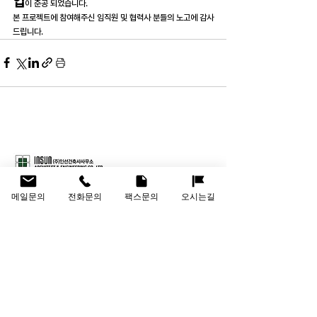
업
이 준공 되었습니다.
본 프로젝트에 참여해주신 임직원 및 협력사 분들의 노고에 감사
드립니다.
메일문의
전화문의
팩스문의
오시는길
회사명
(주)인선건축사사무소
대표이사
신용철, 김도윤
대표문의
02-967-5455
메일문의
support@insunn.co.kr
오시는길
서울 동대문구 고산자로406 화성빌딩 5층