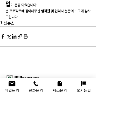
업
이 준공 되었습니다.
본 프로젝트에 참여해주신 임직원 및 협력사 분들의 노고에 감사
드립니다.
최신뉴스
메일문의
전화문의
팩스문의
오시는길
회사명
(주)인선건축사사무소
대표이사
신용철, 김도윤
대표문의
02-967-5455
메일문의
support@insunn.co.kr