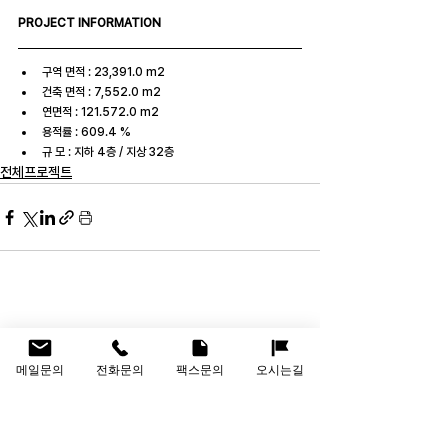
PROJECT INFORMATION
구역 면적 : 23,391.0 m2
건축 면적 : 7,552.0 m2
연면적 : 121.572.0 m2
용적률 : 609.4 %
규 모 : 지하 4층 / 지상 32층
전체프로젝트
메일문의
전화문의
팩스문의
오시는길
회사명
(주)인선건축사사무소
대표이사